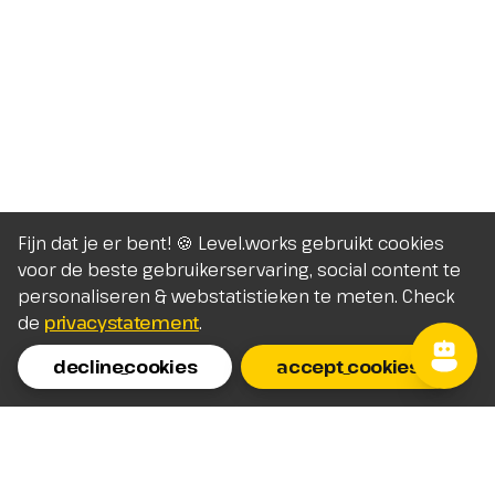
Fijn dat je er bent! 🍪 Level.works gebruikt cookies
voor de beste gebruikerservaring, social content te
personaliseren & webstatistieken te meten. Check
de
privacystatement
.
decline_cookies
accept_cookies
Homepage