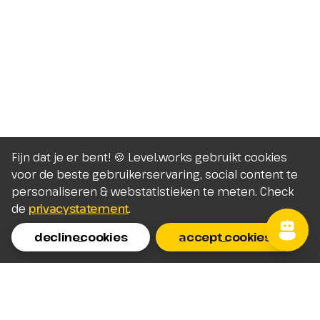
Fijn dat je er bent! 🍪 Level.works gebruikt cookies
voor de beste gebruikerservaring, social content te
personaliseren & webstatistieken te meten. Check
de
privacystatement
.
decline_cookies
accept_cookies
Homepage