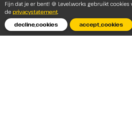
Fijn dat je er bent! 🍪 Level.works gebruikt cookie
de
privacystatement
.
decline_cookies
accept_cookies
Homepage