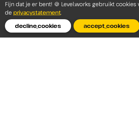
Fijn dat je er bent! 🍪 Level.works gebruikt cookie
de
privacystatement
.
decline_cookies
accept_cookies
Homepage