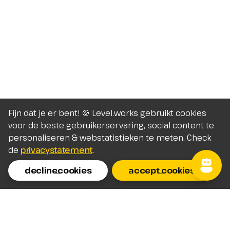
Fijn dat je er bent! 🍪 Level.works gebruikt cookies
voor de beste gebruikerservaring, social content te
personaliseren & webstatistieken te meten. Check
de
privacystatement
.
decline_cookies
accept_cookies
Homepage