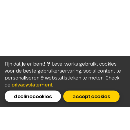
Fijn dat je er bent! 🍪 Level.works gebruikt cookies
voor de beste gebruikerservaring, social content te
personaliseren & webstatistieken te meten. Check
de
privacystatement
.
decline_cookies
accept_cookies
Homepage