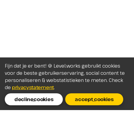
Fijn dat je er bent! 🍪 Level.works gebruikt cookies
voor de beste gebruikerservaring, social content te
personaliseren & webstatistieken te meten. Check
de
privacystatement
.
decline_cookies
accept_cookies
Homepage