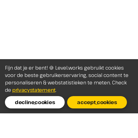
Fijn dat je er bent! 🍪 Level.works gebruikt cookies
voor de beste gebruikerservaring, social content te
personaliseren & webstatistieken te meten. Check
de
privacystatement
.
decline_cookies
accept_cookies
Homepage