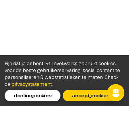
Fijn dat je er bent! 🍪 Level.works gebruikt cookies
voor de beste gebruikerservaring, social content te
personaliseren & webstatistieken te meten. Check
de
privacystatement
.
decline_cookies
accept_cookies
Homepage