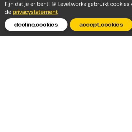
Fijn dat je er bent! 🍪 Level.works gebruikt cookie
de
privacystatement
.
decline_cookies
accept_cookies
Homepage