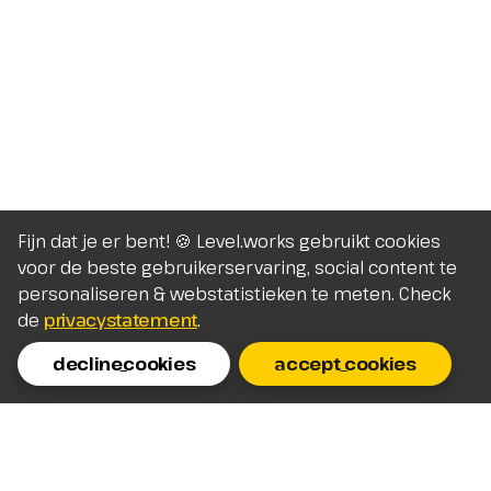
Fijn dat je er bent! 🍪 Level.works gebruikt cookies
voor de beste gebruikerservaring, social content te
personaliseren & webstatistieken te meten. Check
de
privacystatement
.
decline_cookies
accept_cookies
Homepage