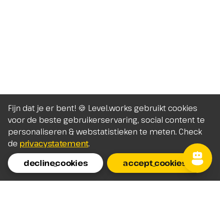
Fijn dat je er bent! 🍪 Level.works gebruikt cookies
voor de beste gebruikerservaring, social content te
personaliseren & webstatistieken te meten. Check
de
privacystatement
.
decline_cookies
accept_cookies
Homepage