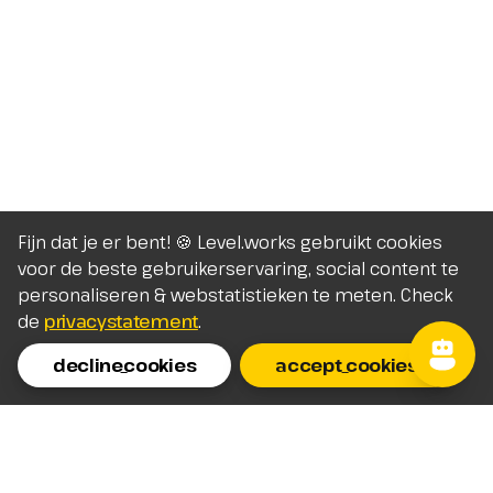
Fijn dat je er bent! 🍪 Level.works gebruikt cookies
voor de beste gebruikerservaring, social content te
personaliseren & webstatistieken te meten. Check
de
privacystatement
.
decline_cookies
accept_cookies
Homepage