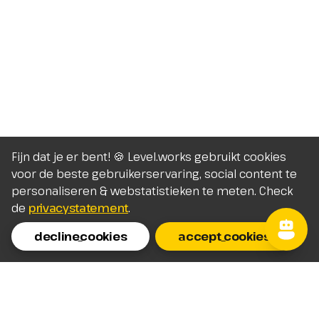
Fijn dat je er bent! 🍪 Level.works gebruikt cookies
voor de beste gebruikerservaring, social content te
personaliseren & webstatistieken te meten. Check
de
privacystatement
.
decline_cookies
accept_cookies
Homepage