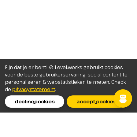
Fijn dat je er bent! 🍪 Level.works gebruikt cookies
voor de beste gebruikerservaring, social content te
personaliseren & webstatistieken te meten. Check
de
privacystatement
.
decline_cookies
accept_cookies
Homepage