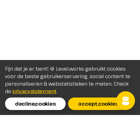
Fijn dat je er bent! 🍪 Level.works gebruikt cookies
voor de beste gebruikerservaring, social content te
personaliseren & webstatistieken te meten. Check
de
privacystatement
.
decline_cookies
accept_cookies
Homepage