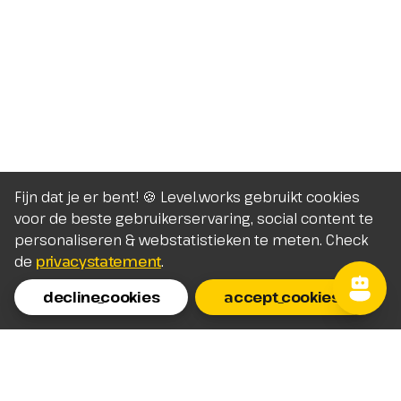
Fijn dat je er bent! 🍪 Level.works gebruikt cookies
voor de beste gebruikerservaring, social content te
personaliseren & webstatistieken te meten. Check
de
privacystatement
.
decline_cookies
accept_cookies
Homepage