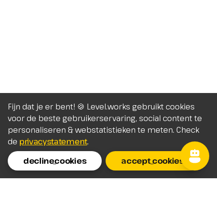
Fijn dat je er bent! 🍪 Level.works gebruikt cookies
voor de beste gebruikerservaring, social content te
personaliseren & webstatistieken te meten. Check
de
privacystatement
.
decline_cookies
accept_cookies
Homepage