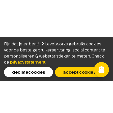
Fijn dat je er bent! 🍪 Level.works gebruikt cookies
voor de beste gebruikerservaring, social content te
personaliseren & webstatistieken te meten. Check
de
privacystatement
.
decline_cookies
accept_cookies
Homepage