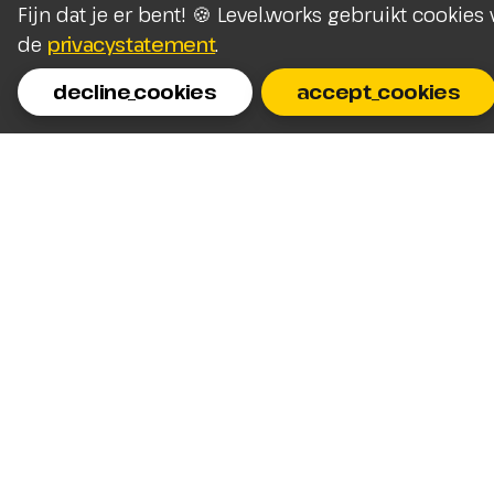
Fijn dat je er bent! 🍪 Level.works gebruikt cookie
de
privacystatement
.
decline_cookies
accept_cookies
Homepage