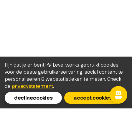
Fijn dat je er bent! 🍪 Level.works gebruikt cookies
voor de beste gebruikerservaring, social content te
personaliseren & webstatistieken te meten. Check
de
privacystatement
.
decline_cookies
accept_cookies
Homepage