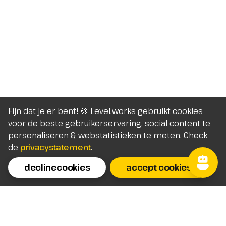
Fijn dat je er bent! 🍪 Level.works gebruikt cookies
voor de beste gebruikerservaring, social content te
personaliseren & webstatistieken te meten. Check
de
privacystatement
.
decline_cookies
accept_cookies
Homepage