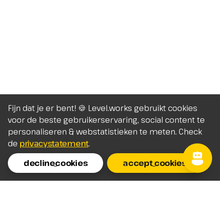
Fijn dat je er bent! 🍪 Level.works gebruikt cookies
voor de beste gebruikerservaring, social content te
personaliseren & webstatistieken te meten. Check
de
privacystatement
.
decline_cookies
accept_cookies
Homepage