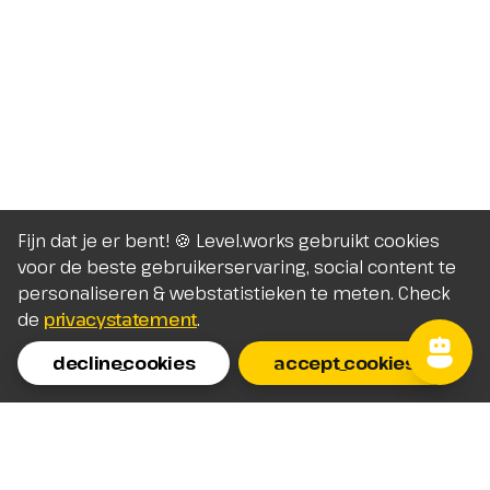
Fijn dat je er bent! 🍪 Level.works gebruikt cookies
voor de beste gebruikerservaring, social content te
personaliseren & webstatistieken te meten. Check
de
privacystatement
.
decline_cookies
accept_cookies
Homepage