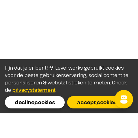
Fijn dat je er bent! 🍪 Level.works gebruikt cookies
voor de beste gebruikerservaring, social content te
personaliseren & webstatistieken te meten. Check
de
privacystatement
.
decline_cookies
accept_cookies
Homepage