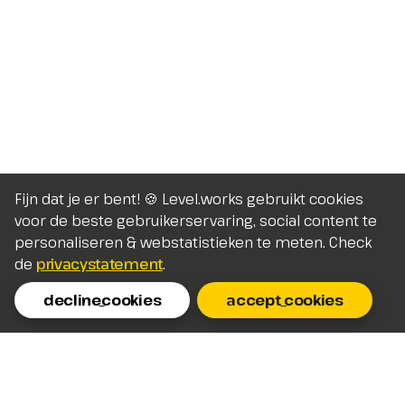
Fijn dat je er bent! 🍪 Level.works gebruikt cookies
voor de beste gebruikerservaring, social content te
personaliseren & webstatistieken te meten. Check
de
privacystatement
.
decline_cookies
accept_cookies
Homepage