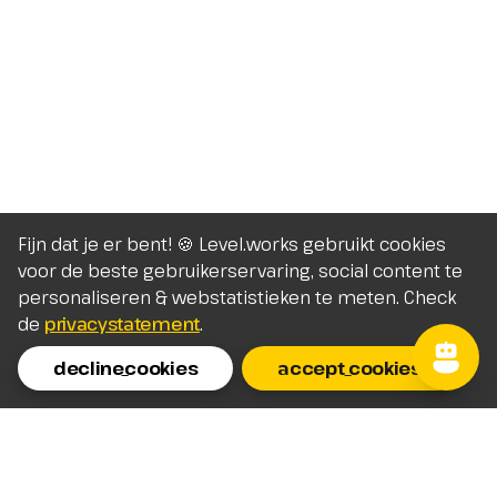
Fijn dat je er bent! 🍪 Level.works gebruikt cookies
voor de beste gebruikerservaring, social content te
personaliseren & webstatistieken te meten. Check
de
privacystatement
.
decline_cookies
accept_cookies
Homepage