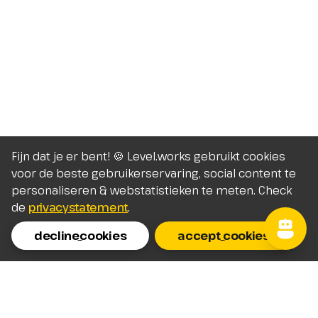
Fijn dat je er bent! 🍪 Level.works gebruikt cookies
voor de beste gebruikerservaring, social content te
personaliseren & webstatistieken te meten. Check
de
privacystatement
.
decline_cookies
accept_cookies
Homepage