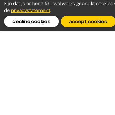
Fijn dat je er bent! 🍪 Level.works gebruikt cookie
de
privacystatement
.
decline_cookies
accept_cookies
Homepage