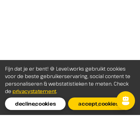
Fijn dat je er bent! 🍪 Level.works gebruikt cookies
voor de beste gebruikerservaring, social content te
personaliseren & webstatistieken te meten. Check
de
privacystatement
.
decline_cookies
accept_cookies
Homepage