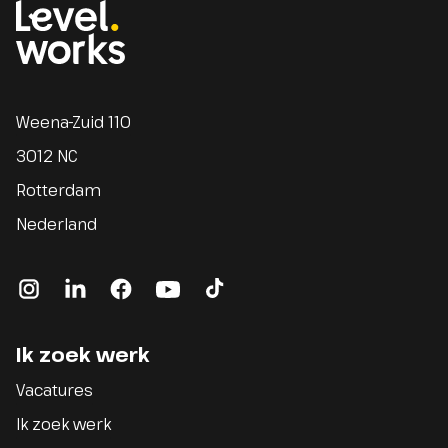
Homepage
Weena-Zuid 110
3012 NC
Rotterdam
Nederland
instagram
linkedin
facebook
youtube
tiktok
Ik zoek werk
Vacatures
Ik zoek werk