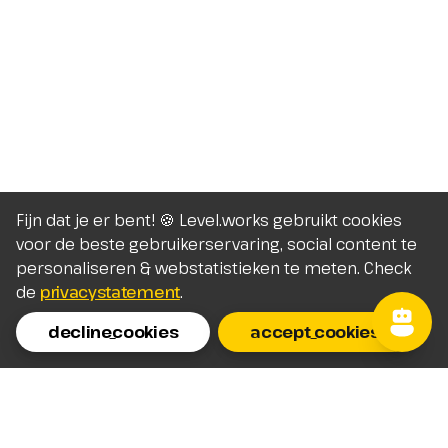
Fijn dat je er bent! 🍪 Level.works gebruikt cookies
voor de beste gebruikerservaring, social content te
personaliseren & webstatistieken te meten. Check
de
privacystatement
.
decline_cookies
accept_cookies
Homepage