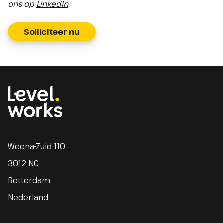
ons op
LinkedIn
.
Solliciteer nu
Homepage
Weena-Zuid 110
3012 NC
Rotterdam
Nederland