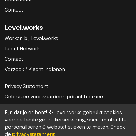
Contact
Level.works
Werken bij Level.works
Talent Network
Contact
Verzoek / Klacht indienen
Privacy Statement
Gebruikersvoorwaarden Opdrachtnemers
Gebruikersvoorwaarden Opdrachtgevers
Fijn dat je er bent! 🍪 Level.works gebruikt cookies
Algemene voorwaarden
voor de beste gebruikerservaring, social content te
personaliseren & webstatistieken te meten. Check
de
privacystatement
.