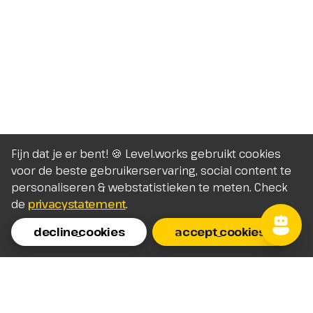
Fijn dat je er bent! 🍪 Level.works gebruikt cookies
voor de beste gebruikerservaring, social content te
personaliseren & webstatistieken te meten. Check
de
privacystatement
.
decline_cookies
accept_cookies
Homepage