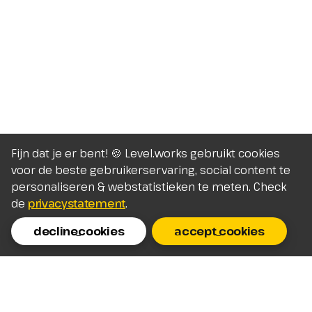
Fijn dat je er bent! 🍪 Level.works gebruikt cookies
voor de beste gebruikerservaring, social content te
personaliseren & webstatistieken te meten. Check
de
privacystatement
.
decline_cookies
accept_cookies
Homepage