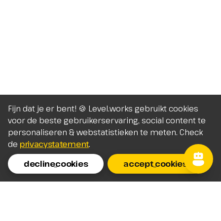
Fijn dat je er bent! 🍪 Level.works gebruikt cookies
voor de beste gebruikerservaring, social content te
personaliseren & webstatistieken te meten. Check
de
privacystatement
.
decline_cookies
accept_cookies
Homepage