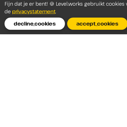
Fijn dat je er bent! 🍪 Level.works gebruikt cookie
de
privacystatement
.
decline_cookies
accept_cookies
Homepage