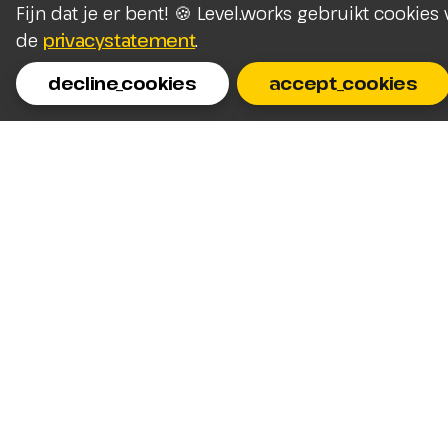
Fijn dat je er bent! 🍪 Level.works gebruikt cookie
de
privacystatement
.
decline_cookies
accept_cookies
Homepage