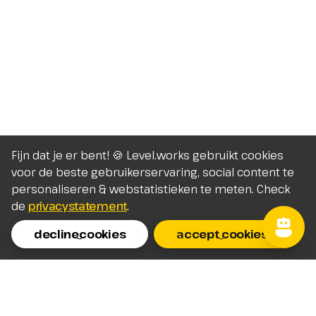
Fijn dat je er bent! 🍪 Level.works gebruikt cookies
voor de beste gebruikerservaring, social content te
personaliseren & webstatistieken te meten. Check
de
privacystatement
.
decline_cookies
accept_cookies
Homepage