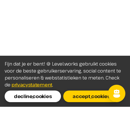
Fijn dat je er bent! 🍪 Level.works gebruikt cookies
voor de beste gebruikerservaring, social content te
personaliseren & webstatistieken te meten. Check
de
privacystatement
.
decline_cookies
accept_cookies
Homepage