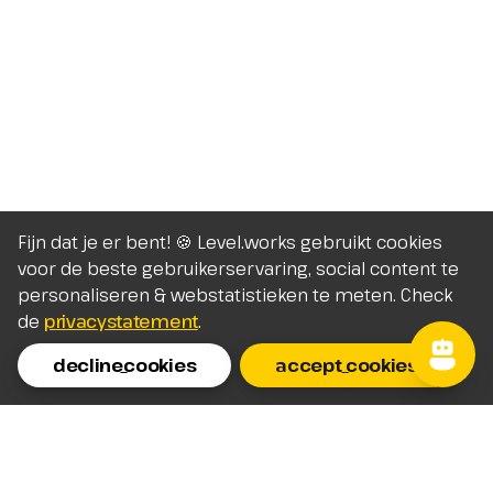
Fijn dat je er bent! 🍪 Level.works gebruikt cookies
voor de beste gebruikerservaring, social content te
personaliseren & webstatistieken te meten. Check
de
privacystatement
.
decline_cookies
accept_cookies
Homepage