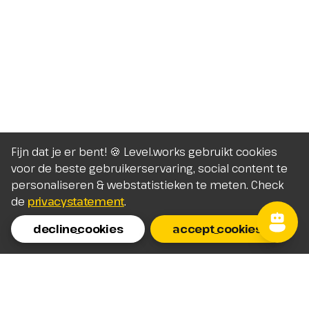
Fijn dat je er bent! 🍪 Level.works gebruikt cookies
voor de beste gebruikerservaring, social content te
personaliseren & webstatistieken te meten. Check
de
privacystatement
.
decline_cookies
accept_cookies
Homepage