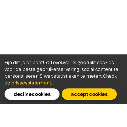
Fijn dat je er bent! 🍪 Level.works gebruikt cookies
voor de beste gebruikerservaring, social content te
personaliseren & webstatistieken te meten. Check
de
privacystatement
.
decline_cookies
accept_cookies
Homepage