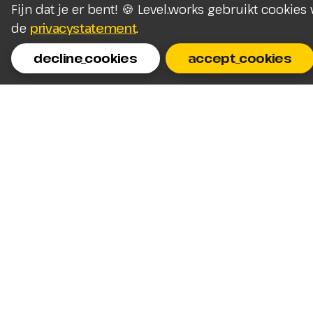
Fijn dat je er bent! 🍪 Level.works gebruikt cookie
de
privacystatement
.
decline_cookies
accept_cookies
Homepage