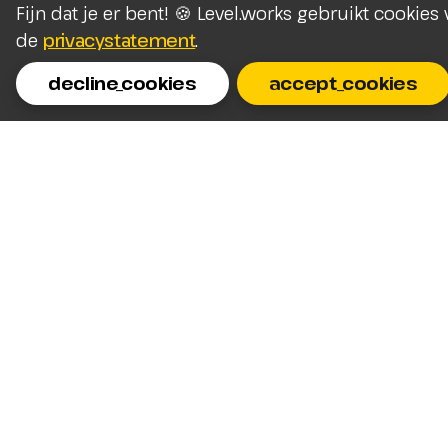
Fijn dat je er bent! 🍪 Level.works gebruikt cookie
de
privacystatement
.
decline_cookies
accept_cookies
Homepage