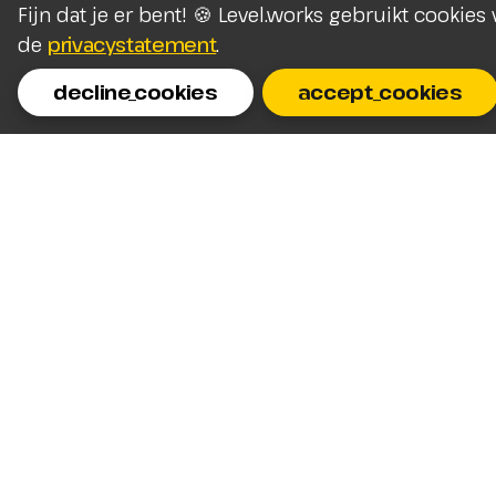
Fijn dat je er bent! 🍪 Level.works gebruikt cookie
de
privacystatement
.
decline_cookies
accept_cookies
Homepage