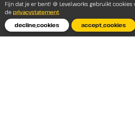
Fijn dat je er bent! 🍪 Level.works gebruikt cookie
de
privacystatement
.
decline_cookies
accept_cookies
Homepage