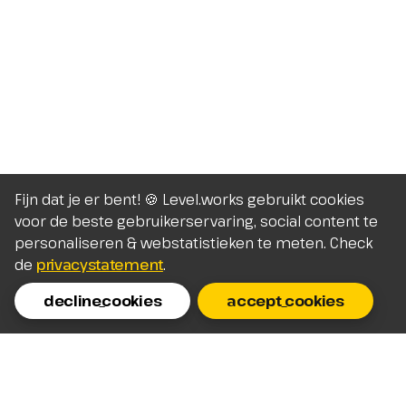
Fijn dat je er bent! 🍪 Level.works gebruikt cookies
voor de beste gebruikerservaring, social content te
personaliseren & webstatistieken te meten. Check
de
privacystatement
.
decline_cookies
accept_cookies
Homepage