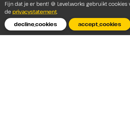
Fijn dat je er bent! 🍪 Level.works gebruikt cookie
de
privacystatement
.
decline_cookies
accept_cookies
Homepage