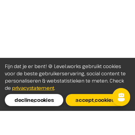
Fijn dat je er bent! 🍪 Level.works gebruikt cookies
voor de beste gebruikerservaring, social content te
personaliseren & webstatistieken te meten. Check
de
privacystatement
.
decline_cookies
accept_cookies
Homepage